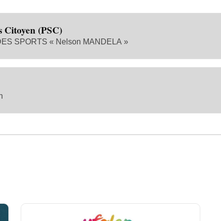
s Citoyen (PSC)
S SPORTS « Nelson MANDELA »
n