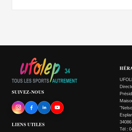
HÉR
UFOL
Direc
SUIVEZ-NOUS
Prési
Maiso
"Nels
Esplan
34086
LIENS UTILES
Tél : 