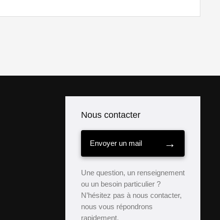
Nous contacter
→
Envoyer un mail
Une question, un renseignement
ou un besoin particulier ?
N’hésitez pas à nous contacter,
nous vous répondrons
rapidement.