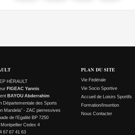
AULT
PLAN DU SITE
Vie Fédérale
EP HÉRAULT
Vie Socio Sportive
teur
FIGEAC Yannis
dent
BAYOU Abderrahim
Accueil de Loisirs Sportifs
n Départementale des Sports
Formation/Insertion
on Mandela" - ZAC pierresvives
Nous Contacter
ade de l'Egalité BP 7250
 Montpellier Cedex 4
04 67 67 41 63