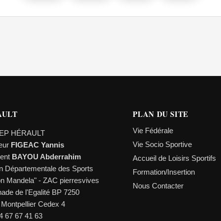
AULT
PLAN DU SITE
Vie Fédérale
EP HÉRAULT
Vie Socio Sportive
teur
FIGEAC Yannis
dent
BAYOU Abderrahim
Accueil de Loisirs Sportifs
n Départementale des Sports
Formation/Insertion
on Mandela" - ZAC pierresvives
Nous Contacter
ade de l'Egalité BP 7250
 Montpellier Cedex 4
04 67 67 41 63