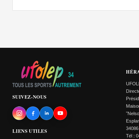
HÉR
UFOL
Direc
SUIVEZ-NOUS
Prési
Maiso
"Nels
Esplan
34086
LIENS UTILES
Tél : 