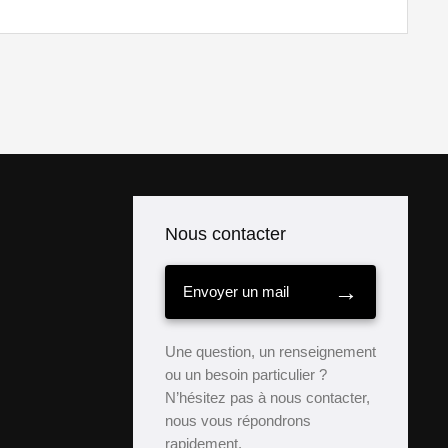
Nous contacter
→
Envoyer un mail
Une question, un renseignement
ou un besoin particulier ?
N’hésitez pas à nous contacter,
nous vous répondrons
rapidement.