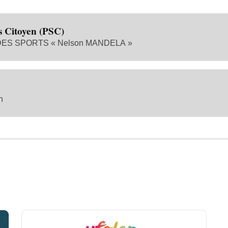
s Citoyen (PSC)
S SPORTS « Nelson MANDELA »
n