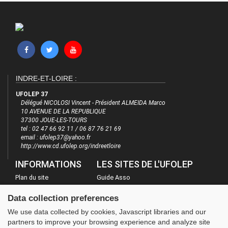
INDRE-ET-LOIRE :
UFOLEP 37
Délégué NICOLOSI Vincent - Président ALMEIDA Marco
10 AVENUE DE LA REPUBLIQUE
37300 JOUE-LES-TOURS
tel : 02 47 66 92 11 / 06 87 76 21 69
email : ufolep37@yahoo.fr
http://www.cd.ufolep.org/indreetloire
INFORMATIONS
LES SITES DE L'UFOLEP
Plan du site
Guide Asso
FAQ
Communication Asso
Data collection preferences
Mentions légales
Inscriptions évènements
We use data collected by cookies, Javascript libraries and our
Administration
partners to improve your browsing experience and analyze site