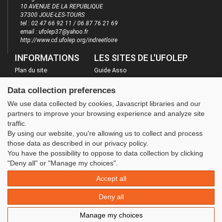
10 AVENUE DE LA REPUBLIQUE
37300 JOUE-LES-TOURS
tel : 02 47 66 92 11 / 06 87 76 21 69
email : ufolep37@yahoo.fr
http://www.cd.ufolep.org/indreetloire
INFORMATIONS
LES SITES DE L'UFOLEP
Plan du site
Guide Asso
FAQ
Communication Asso
Data collection preferences
Mentions légales
Inscriptions évènements
We use data collected by cookies, Javascript libraries and our
Administration
partners to improve your browsing experience and analyze site
traffic.
By using our website, you're allowing us to collect and process
those data as described in our privacy policy.
You have the possibility to oppose to data collection by clicking
"Deny all" or "Manage my choices".
Accept all
Deny all
Manage my choices
© 2020 UFOLEP . All rights reserved | Design by
W3layouts.