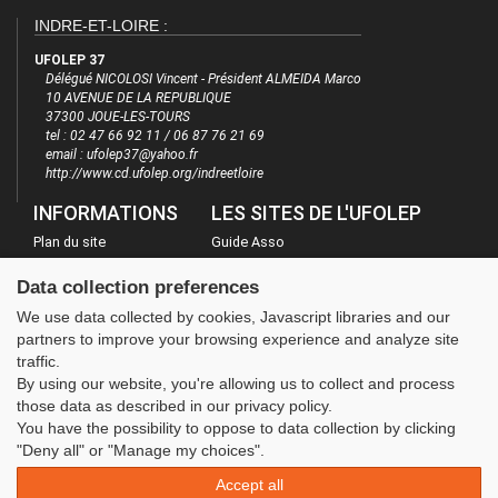
INDRE-ET-LOIRE :
UFOLEP 37
Délégué NICOLOSI Vincent - Président ALMEIDA Marco
10 AVENUE DE LA REPUBLIQUE
37300 JOUE-LES-TOURS
tel : 02 47 66 92 11 / 06 87 76 21 69
email : ufolep37@yahoo.fr
http://www.cd.ufolep.org/indreetloire
INFORMATIONS
LES SITES DE L'UFOLEP
Plan du site
Guide Asso
FAQ
Communication Asso
Data collection preferences
Mentions légales
Inscriptions évènements
We use data collected by cookies, Javascript libraries and our
Administration
partners to improve your browsing experience and analyze site
traffic.
By using our website, you're allowing us to collect and process
those data as described in our privacy policy.
You have the possibility to oppose to data collection by clicking
"Deny all" or "Manage my choices".
Accept all