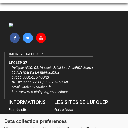
INDRE-ET-LOIRE :
UFOLEP 37
Délégué NICOLOSI Vincent - Président ALMEIDA Marco
10 AVENUE DE LA REPUBLIQUE
37300 JOUE-LES-TOURS
tel : 02 47 66 92 11 / 06 87 76 21 69
email : ufolep37@yahoo.fr
http://www.cd.ufolep.org/indreetloire
INFORMATIONS
LES SITES DE L'UFOLEP
Plan du site
Guide Asso
FAQ
Communication Asso
Data collection preferences
Mentions légales
Inscriptions évènements