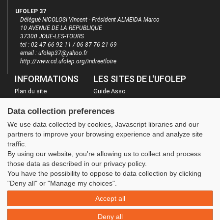
UFOLEP 37
Délégué NICOLOSI Vincent - Président ALMEIDA Marco
10 AVENUE DE LA REPUBLIQUE
37300 JOUE-LES-TOURS
tel : 02 47 66 92 11 / 06 87 76 21 69
email : ufolep37@yahoo.fr
http://www.cd.ufolep.org/indreetloire
INFORMATIONS
LES SITES DE L'UFOLEP
Plan du site
Guide Asso
FAQ
Communication Asso
Data collection preferences
Mentions légales
Inscriptions évènements
We use data collected by cookies, Javascript libraries and our
Administration
partners to improve your browsing experience and analyze site
traffic.
By using our website, you're allowing us to collect and process
those data as described in our privacy policy.
You have the possibility to oppose to data collection by clicking
"Deny all" or "Manage my choices".
Accept all
Deny all