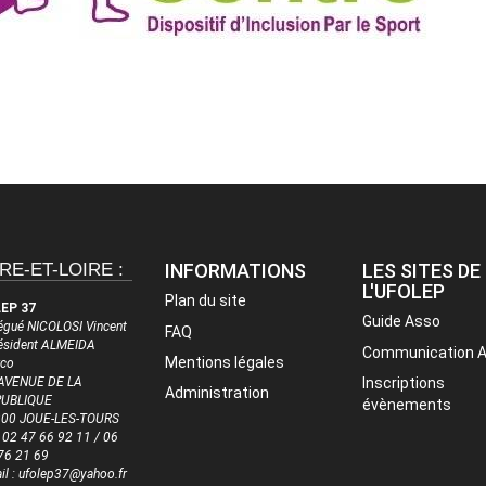
RE-ET-LOIRE :
INFORMATIONS
LES SITES DE
L'UFOLEP
Plan du site
EP 37
Guide Asso
égué NICOLOSI Vincent
FAQ
résident ALMEIDA
Communication 
Mentions légales
co
AVENUE DE LA
Inscriptions
Administration
PUBLIQUE
évènements
00 JOUE-LES-TOURS
 : 02 47 66 92 11 / 06
76 21 69
il : ufolep37@yahoo.fr