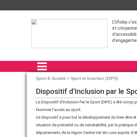
L'Ufolep c'e
et citoyenne
d'accessibili
d'engageme
Sport & Société > Sport et Insertion (DIPS)
ACCUEIL
Dispositif d'Inclusion par le Sp
PRÊT DE MATÉRIEL
Le Dispositif d’Inclusion Par le Sport (DIPS) a été conçu
favoriser l’accès au sport.
DISCIPLINES
Ce dispositif a pour but le développement du bien-être e
SPORT & SOCIÉTÉ
situation de précarité ou de vulnérabilité, par la pratiq
départements de la région Centre-Val de Loire auprès d’
OUTILS