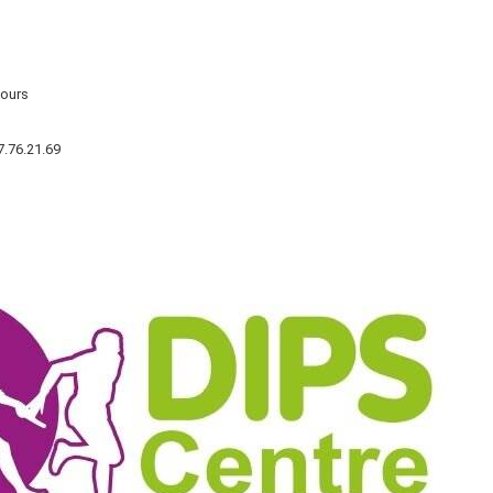
Tours
7.76.21.69