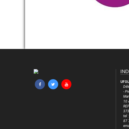
IND
UFOL
Dél
- P
Mar
10 
RE
373
tel
87 
ema