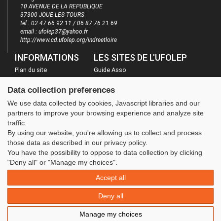
10 AVENUE DE LA REPUBLIQUE
37300 JOUE-LES-TOURS
tel : 02 47 66 92 11 / 06 87 76 21 69
email : ufolep37@yahoo.fr
http://www.cd.ufolep.org/indreetloire
INFORMATIONS
LES SITES DE L'UFOLEP
Plan du site
Guide Asso
FAQ
Communication Asso
Data collection preferences
Mentions légales
Inscriptions évènements
We use data collected by cookies, Javascript libraries and our
Administration
partners to improve your browsing experience and analyze site
traffic.
By using our website, you're allowing us to collect and process
those data as described in our privacy policy.
You have the possibility to oppose to data collection by clicking
"Deny all" or "Manage my choices".
Accept all
Deny all
Manage my choices
© 2020 UFOLEP . All rights reserved | Design by
W3layouts.