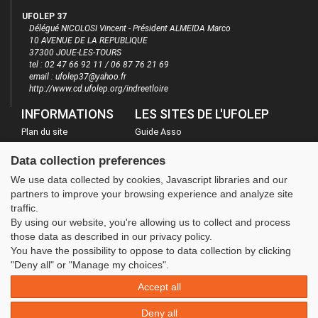
UFOLEP 37
Délégué NICOLOSI Vincent - Président ALMEIDA Marco
10 AVENUE DE LA REPUBLIQUE
37300 JOUE-LES-TOURS
tel : 02 47 66 92 11 / 06 87 76 21 69
email : ufolep37@yahoo.fr
http://www.cd.ufolep.org/indreetloire
INFORMATIONS
LES SITES DE L'UFOLEP
Plan du site
Guide Asso
FAQ
Communication Asso
Data collection preferences
Mentions légales
Inscriptions évènements
We use data collected by cookies, Javascript libraries and our
Administration
partners to improve your browsing experience and analyze site
traffic.
By using our website, you're allowing us to collect and process
those data as described in our privacy policy.
You have the possibility to oppose to data collection by clicking
"Deny all" or "Manage my choices".
Accept all
Deny all