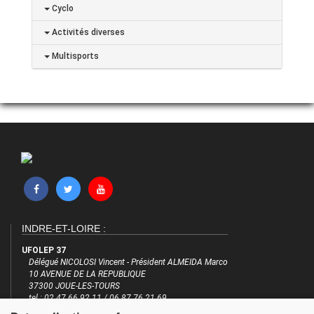
Cyclo
Activités diverses
Multisports
INDRE-ET-LOIRE :
UFOLEP 37
Délégué NICOLOSI Vincent - Président ALMEIDA Marco
10 AVENUE DE LA REPUBLIQUE
37300 JOUE-LES-TOURS
tel : 02 47 66 92 11 / 06 87 76 21 69
email : ufolep37@yahoo.fr