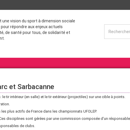
st une vision du sport à dimension sociale
 pour répondre aux enjeux actuels
té, de santé pour tous, de solidarité et
nt.
'arc et Sarbacanne
 le tir intérieur (en salle) et le tir extérieur (projectiles) sur une cible à points.
ation.
s les plus actifs de France dans les championnats UFOLEP.
. Ces disciplines sont gérées par une commission composée d'un résponsable
esponsables de clubs.