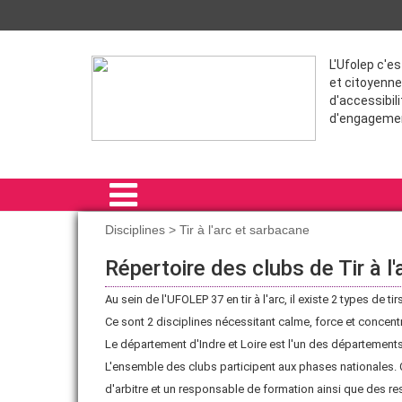
L'Ufolep c'e
et citoyenne
d'accessibili
d'engageme
Disciplines > Tir à l'arc et sarbacane
ACCUEIL
Répertoire des clubs de Tir à l
PRÊT DE MATÉRIEL
Au sein de l'UFOLEP 37 en tir à l'arc, il existe 2 types de tirs:
Ce sont 2 disciplines nécessitant calme, force et concentr
DISCIPLINES
Le département d'Indre et Loire est l'un des département
SPORT & SOCIÉTÉ
L'ensemble des clubs participent aux phases nationales
d'arbitre et un responsable de formation ainsi que des r
OUTILS