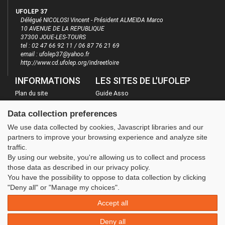
UFOLEP 37
Délégué NICOLOSI Vincent - Président ALMEIDA Marco
10 AVENUE DE LA REPUBLIQUE
37300 JOUE-LES-TOURS
tel : 02 47 66 92 11 / 06 87 76 21 69
email : ufolep37@yahoo.fr
http://www.cd.ufolep.org/indreetloire
INFORMATIONS
LES SITES DE L'UFOLEP
Plan du site
Guide Asso
FAQ
Communication Asso
Data collection preferences
Mentions légales
Inscriptions évènements
We use data collected by cookies, Javascript libraries and our
Administration
partners to improve your browsing experience and analyze site
traffic.
By using our website, you're allowing us to collect and process
those data as described in our privacy policy.
You have the possibility to oppose to data collection by clicking
"Deny all" or "Manage my choices".
Accept all
Deny all