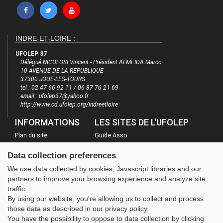
INDRE-ET-LOIRE :
UFOLEP 37
Délégué NICOLOSI Vincent - Président ALMEIDA Marco
10 AVENUE DE LA REPUBLIQUE
37300 JOUE-LES-TOURS
tel : 02 47 66 92 11 / 06 87 76 21 69
email : ufolep37@yahoo.fr
http://www.cd.ufolep.org/indreetloire
INFORMATIONS
LES SITES DE L'UFOLEP
Plan du site
Guide Asso
FAQ
Communication Asso
Data collection preferences
Mentions légales
Inscriptions évènements
We use data collected by cookies, Javascript libraries and our
Administration
partners to improve your browsing experience and analyze site
traffic.
By using our website, you're allowing us to collect and process
those data as described in our privacy policy.
You have the possibility to oppose to data collection by clicking