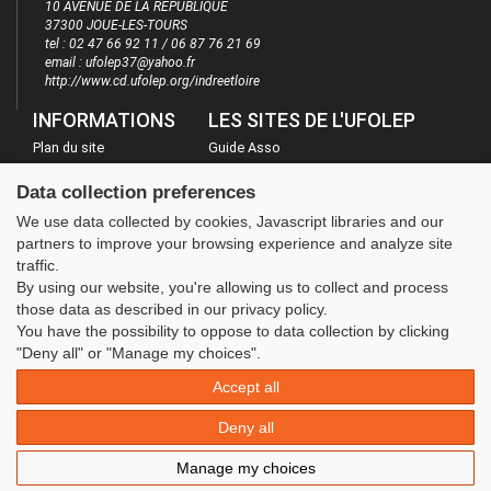
10 AVENUE DE LA REPUBLIQUE
37300 JOUE-LES-TOURS
tel : 02 47 66 92 11 / 06 87 76 21 69
email : ufolep37@yahoo.fr
http://www.cd.ufolep.org/indreetloire
INFORMATIONS
LES SITES DE L'UFOLEP
Plan du site
Guide Asso
FAQ
Communication Asso
Data collection preferences
Mentions légales
Inscriptions évènements
We use data collected by cookies, Javascript libraries and our
Administration
partners to improve your browsing experience and analyze site
traffic.
By using our website, you're allowing us to collect and process
those data as described in our privacy policy.
You have the possibility to oppose to data collection by clicking
"Deny all" or "Manage my choices".
Accept all
Deny all
Manage my choices
© 2020 UFOLEP . All rights reserved | Design by
W3layouts.