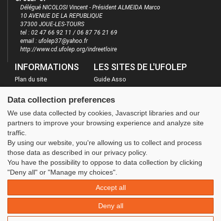
Délégué NICOLOSI Vincent - Président ALMEIDA Marco
10 AVENUE DE LA REPUBLIQUE
37300 JOUE-LES-TOURS
tel : 02 47 66 92 11 / 06 87 76 21 69
email : ufolep37@yahoo.fr
http://www.cd.ufolep.org/indreetloire
INFORMATIONS
LES SITES DE L'UFOLEP
Plan du site
Guide Asso
FAQ
Communication Asso
Data collection preferences
Mentions légales
Inscriptions évènements
We use data collected by cookies, Javascript libraries and our
Administration
partners to improve your browsing experience and analyze site
traffic.
By using our website, you're allowing us to collect and process
those data as described in our privacy policy.
You have the possibility to oppose to data collection by clicking
"Deny all" or "Manage my choices".
Accept all
Deny all