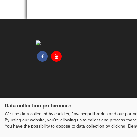
Data collection preferences
We use data collected by cookies, Javascript libraries and our partn
By using our website, you're allowing us to collect and process those
You have the possibility to oppose to data collection by clicking "De