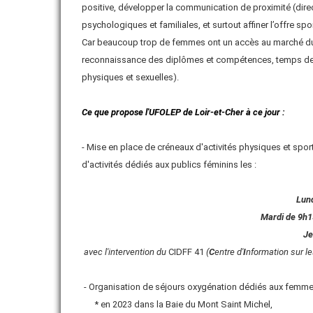
positive, développer la communication de proximité (dir
psychologiques et familiales, et surtout affiner l’offre s
VIE ASSOCIATIVE
Car beaucoup trop de femmes ont un accès au marché du tra
VIE STATUTAIRE
reconnaissance des diplômes et compétences, temps de l
physiques et sexuelles).
Ce que propose l'UFOLEP de Loir-et-Cher à ce jour :
- Mise en place de créneaux d'activités physiques et sport
d'activités dédiés aux publics féminins les :
Lund
Mardi de 9h1
Je
avec l'intervention du
CIDFF 41
(
C
entre d'
I
nformation sur l
- Organisation de séjours oxygénation dédiés aux femmes s
* en 2023 dans la Baie du Mont Saint Michel,