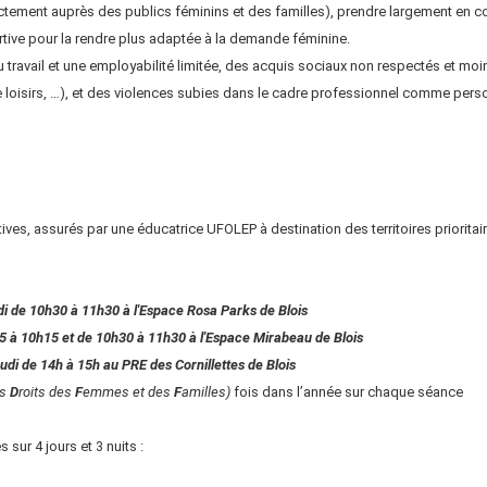
ectement auprès des publics féminins et des familles), prendre largement en 
portive pour la rendre plus adaptée à la demande féminine.
vail et une employabilité limitée, des acquis sociaux non respectés et moindr
oisirs, …), et des violences subies dans le cadre professionnel comme pers
ives, assurés par une éducatrice UFOLEP à destination des territoires prioritai
i de 10h30 à 11h30 à l'Espace Rosa Parks de Blois
5 à 10h15 et de 10h30 à 11h30 à l'Espace Mirabeau de Blois
udi de 14h à 15h au PRE des Cornillettes de Blois
es
D
roits des
F
emmes et des
F
amilles)
fois dans l’année sur chaque séance
ur 4 jours et 3 nuits :