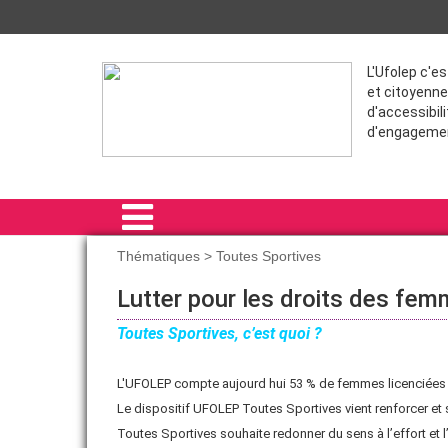
L'Ufolep c'e
et citoyenne
d'accessibili
d'engageme
Thématiques > Toutes Sportives
ACCUEIL
Lutter pour les droits des fem
DISCIPLINES
Toutes Sportives, c’est quoi ?
THÉMATIQUES
L'UFOLEP compte aujourd hui 53 % de femmes licenciées co
COMMUNICATION
Le dispositif UFOLEP Toutes Sportives vient renforcer et
Toutes Sportives souhaite redonner du sens à l’effort et l
FORMATIONS