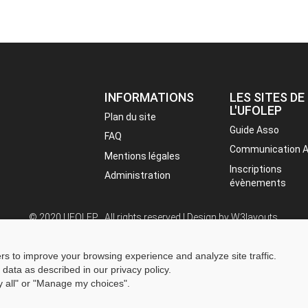
INFORMATIONS
LES SITES DE
L'UFOLEP
Plan du site
Guide Asso
FAQ
Communication 
Mentions légales
Inscriptions
Administration
évènements
© 2020 UFOLEP . All rights reserved | Design by
W3layouts.
ers to improve your browsing experience and analyze site traffic.
 data as described in our privacy policy.
ny all" or "Manage my choices".