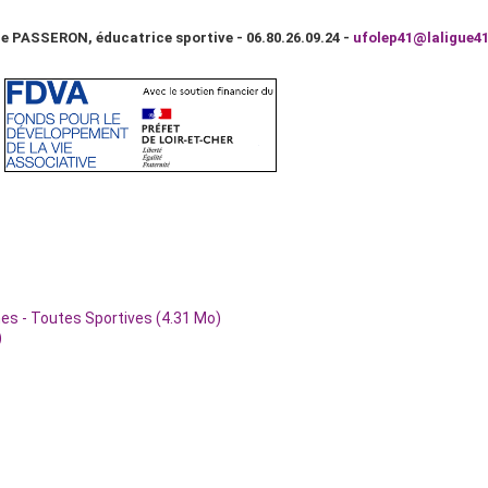
e PASSERON, éducatrice sportive - 06.80.26.09.24 -
ufolep41@laligue41
mes - Toutes Sportives (4.31 Mo)
)