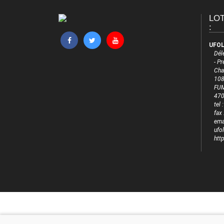
LO
- NOS ÉVÉNEMENTS
:
- VIE ASSOCIATIVE ET RESSOURCES
UFOL
Dél
- LOCATION DE MATÉRIEL
- P
Cha
- S'AFFILIER / ADHÉRER À L'UFOLEP
108
FU
47
tel
fax
emai
ufo
htt