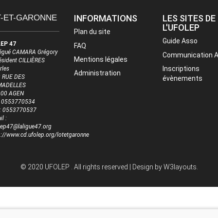
T-ET-GARONNE
INFORMATIONS
LES SITES DE
L'UFOLEP
Plan du site
Guide Asso
EP 47
FAQ
égué CAMARA Grégory
Communication 
Mentions légales
résident CILLIÈRES
Inscriptions
rles
Administration
 RUE DES
évènements
MADELLES
000 AGEN
 : 0553770534
 : 0553770537
l :
lep47@laligue47.org
p://www.cd.ufolep.org/lotetgaronne
© 2020 UFOLEP . All rights reserved | Design by
W3layouts.