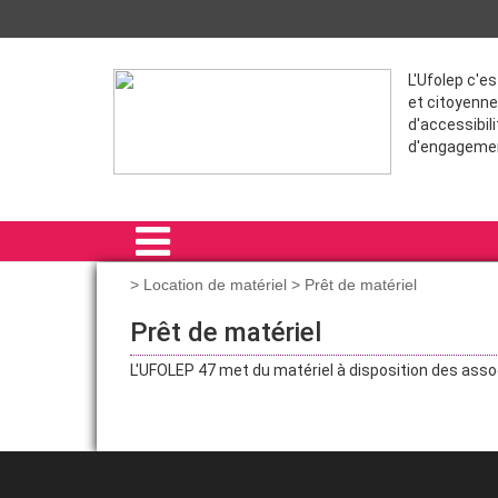
L'Ufolep c'e
et citoyenne
d'accessibili
d'engageme
> Location de matériel > Prêt de matériel
ACCUEIL
Prêt de matériel
- QUI SOMMES-NOUS ?
L'UFOLEP 47 met du matériel à disposition des associ
- NOS ASSOCIATIONS SPORTIVES
- LES ACTIONS DU COMITÉ
- LES FORMATIONS