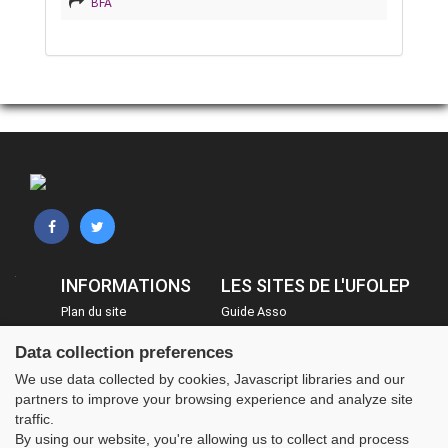
BFA
INFORMATIONS
LES SITES DE L'UFOLEP
Plan du site
Guide Asso
FAQ
Communication Asso
Data collection preferences
Mentions légales
Inscriptions évènements
We use data collected by cookies, Javascript libraries and our
Administration
partners to improve your browsing experience and analyze site
traffic.
By using our website, you're allowing us to collect and process