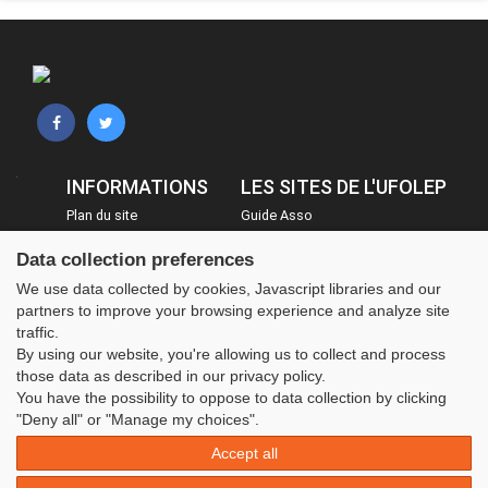
INFORMATIONS
LES SITES DE L'UFOLEP
Plan du site
Guide Asso
FAQ
Communication Asso
Data collection preferences
Mentions légales
Inscriptions évènements
We use data collected by cookies, Javascript libraries and our
Administration
partners to improve your browsing experience and analyze site
traffic.
By using our website, you're allowing us to collect and process
those data as described in our privacy policy.
You have the possibility to oppose to data collection by clicking
"Deny all" or "Manage my choices".
Accept all