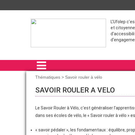
L'Ufolep c'e
et citoyenne
d'accessibili
d'engageme
Thématiques > Savoir rouler à vélo
ACCUEIL
SAVOIR ROULER A VELO
SPORTIVES
Le Savoir Rouler à Vélo, c'est généraliser l’apprentis
THÉMATIQUES
dans ses écoles de vélo, le « Savoir rouler à vélo »
FORMATIONS
« savoir pédaler », les fondamentaux : équilibre, prop
RÉGLEMENTATION DOSSIERS