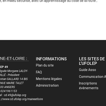
pe, en milieu sécurisé, avec un apprentissage du code de la route ;
.
NE-ET-LOIRE :
INFORMATIONS
LES SITES DE
L'UFOLEP
Plan du site
EP 49
Guide Asso
éguée Morgane LALOY-
FAQ
ILLÉ - Président
Communication 
Mentions légales
istian GALLARD 14 BIS
NUE MARIE TALET
Inscriptions
Administration
100 ANGERS
évènements
 : 0241961153
il : cd.49@ufolep.org
p://www.cd.ufolep.org/maineetloire