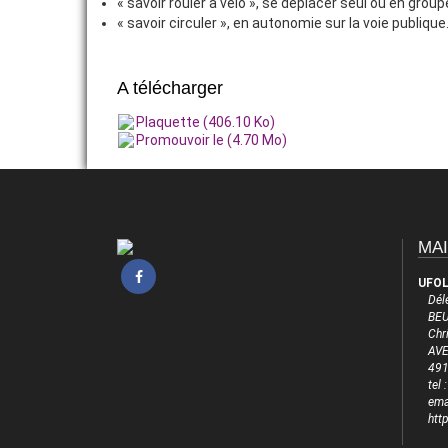
« savoir rouler à vélo », se déplacer seul ou en grou
« savoir circuler », en autonomie sur la voie publique
VIE ASSOCIATIVE
ADHÉRER
A télécharger
Plaquette (406.10 Ko)
Promouvoir le (4.70 Mo)
MAI
UFOL
Dél
BEU
Chr
AVE
49
tel
ema
htt