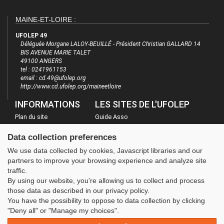
MAINE-ET-LOIRE :
UFOLEP 49
Déléguée Morgane LALOY-BEUILLÉ - Président Christian GALLARD 14
BIS AVENUE MARIE TALET
49100 ANGERS
tel : 0241961153
email : cd.49@ufolep.org
http://www.cd.ufolep.org/maineetloire
INFORMATIONS
LES SITES DE L'UFOLEP
Plan du site
Guide Asso
FAQ
Communication Asso
Data collection preferences
Mentions légales
Inscriptions évènements
We use data collected by cookies, Javascript libraries and our
Administration
partners to improve your browsing experience and analyze site
traffic.
By using our website, you're allowing us to collect and process
those data as described in our privacy policy.
You have the possibility to oppose to data collection by clicking
"Deny all" or "Manage my choices".