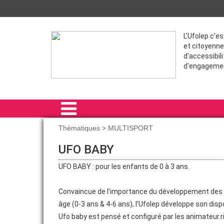
L'Ufolep c'e
et citoyenne
d'accessibili
d'engageme
Thématiques > MULTISPORT
ACCUEIL
UFO BABY
SPORTIVES
UFO BABY : pour les enfants de 0 à 3 ans.
THÉMATIQUES
Convaincue de l’importance du développement des hab
FORMATIONS
âge (0-3 ans & 4-6 ans), l’Ufolep développe son dispos
Ufo baby est pensé et configuré par les animateur.rice
RÉGLEMENTATION DOSSIERS