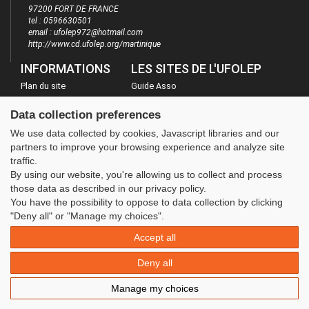
97200 FORT DE FRANCE
tel : 0596630501
email : ufolep972@hotmail.com
http://www.cd.ufolep.org/martinique
INFORMATIONS
LES SITES DE L'UFOLEP
Plan du site
Guide Asso
FAQ
Communication Asso
Data collection preferences
Mentions légales
Inscriptions évènements
We use data collected by cookies, Javascript libraries and our
Administration
partners to improve your browsing experience and analyze site
traffic.
By using our website, you're allowing us to collect and process
those data as described in our privacy policy.
You have the possibility to oppose to data collection by clicking
"Deny all" or "Manage my choices".
Accept all
Deny all
Manage my choices
© 2020 UFOLEP . All rights reserved | Design by
W3layouts.