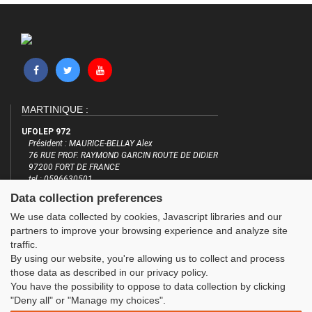
MARTINIQUE :
UFOLEP 972
Président : MAURICE-BELLAY Alex
76 RUE PROF. RAYMOND GARCIN ROUTE DE DIDIER
97200 FORT DE FRANCE
tel : 0596630501
email : ufolep972@hotmail.com
Data collection preferences
http://www.cd.ufolep.org/martinique
We use data collected by cookies, Javascript libraries and our
INFORMATIONS
LES SITES DE L'UFOLEP
partners to improve your browsing experience and analyze site
traffic.
Plan du site
Guide Asso
By using our website, you're allowing us to collect and process
FAQ
Communication Asso
those data as described in our privacy policy.
Mentions légales
Inscriptions évènements
You have the possibility to oppose to data collection by clicking
Administration
"Deny all" or "Manage my choices".