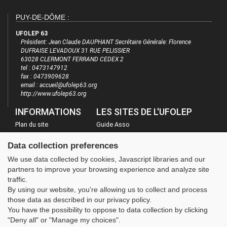
PUY-DE-DÔME :
UFOLEP 63
Président: Jean Claude DAUPHANT Secrétaire Générale: Florence
DUFRAISE LEVADOUX 31 RUE PELISSIER
63028 CLERMONT FERRAND CEDEX 2
tel : 0473147912
fax : 0473909628
email : accueil@ufolep63.org
http://www.ufolep63.org
INFORMATIONS
LES SITES DE L'UFOLEP
Plan du site
Guide Asso
FAQ
Communication Asso
Data collection preferences
Mentions légales
Inscriptions évènements
We use data collected by cookies, Javascript libraries and our
Administration
partners to improve your browsing experience and analyze site
traffic.
By using our website, you're allowing us to collect and process
those data as described in our privacy policy.
You have the possibility to oppose to data collection by clicking
"Deny all" or "Manage my choices".