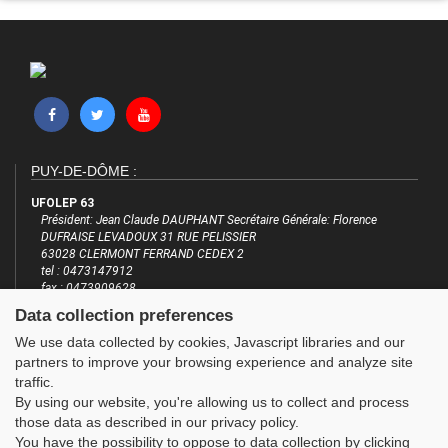
PUY-DE-DÔME :
UFOLEP 63
Président: Jean Claude DAUPHANT Secrétaire Générale: Florence
DUFRAISE LEVADOUX 31 RUE PELISSIER
63028 CLERMONT FERRAND CEDEX 2
tel : 0473147912
fax : 0473909628
email : accueil@ufolep63.org
Data collection preferences
http://www.ufolep63.org
We use data collected by cookies, Javascript libraries and our
INFORMATIONS
LES SITES DE L'UFOLEP
partners to improve your browsing experience and analyze site
traffic.
Plan du site
Guide Asso
By using our website, you're allowing us to collect and process
FAQ
Communication Asso
those data as described in our privacy policy.
Mentions légales
Inscriptions évènements
You have the possibility to oppose to data collection by clicking