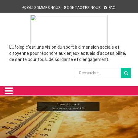
QUI SOMMES NOUS
CONTACTEZ-NOUS
FAQ
L'Ufolep c'est une vision du sport à dimension sociale et
citoyenne pour répondre aux enjeux actuels d'accessibilité,
de santé pour tous, de solidarité et d'engagement.
Cliquez sur l'image pour télécharger le calendrier
En raison de la canicule
Les bureaux de l'UFOLEP sont ouverts du lundi au vendredi
des randonnées 2026.
Fermeture des bureaux à 14h30
Le calendrier activités cyclistes UFOLEP 2026 est disponible !
9h00 - 12h30 / 13h30 - 17h00
Vous pouvez également venir le chercher dans nos
Cliquez sur l'image pour le télécharger...
bureaux.