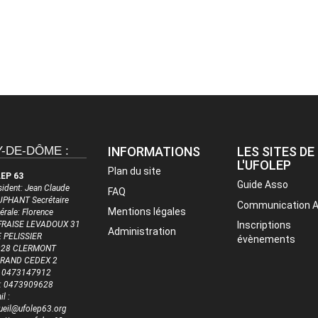
-DE-DÔME :
INFORMATIONS
LES SITES DE
L'UFOLEP
Plan du site
EP 63
Guide Asso
sident: Jean Claude
FAQ
PHANT Secrétaire
Communication 
Mentions légales
érale: Florence
RAISE LEVADOUX 31
Inscriptions
Administration
 PELISSIER
évènements
028 CLERMONT
RRAND CEDEX 2
 : 0473147912
 : 0473909628
l :
ueil@ufolep63.org