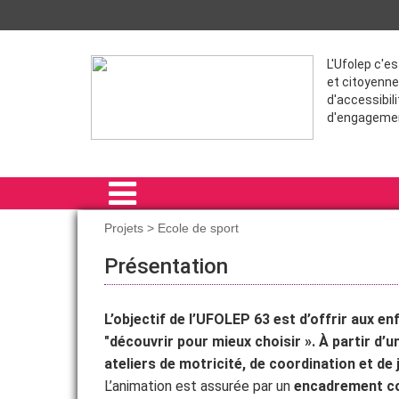
L'Ufolep c'e
et citoyenne
d'accessibili
d'engageme
Projets > Ecole de sport
ACCUEIL
Présentation
ACTIVITÉS SPORTIVES
L’objectif de l’UFOLEP 63 est d’offrir aux en
PROJETS
"découvrir pour mieux choisir ». À partir d’
FORMATIONS
ateliers de motricité, de coordination et de 
L’animation est assurée par un
encadrement co
VIE ASSOCIATIVE