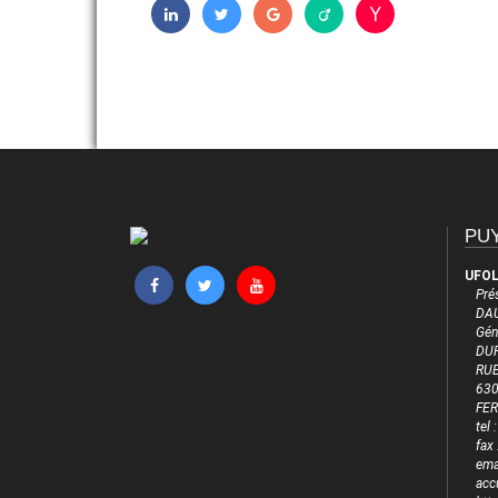
PUY
UFOL
Pré
DAU
Gén
DUF
RUE
63
FE
tel
fax
emai
acc