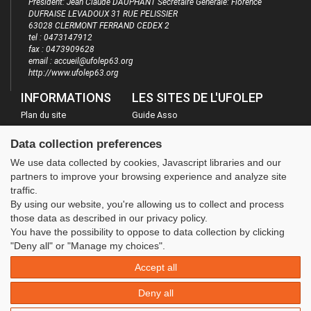
Président: Jean Claude DAUPHANT Secrétaire Générale: Florence
DUFRAISE LEVADOUX 31 RUE PELISSIER
63028 CLERMONT FERRAND CEDEX 2
tel : 0473147912
fax : 0473909628
email : accueil@ufolep63.org
http://www.ufolep63.org
INFORMATIONS
LES SITES DE L'UFOLEP
Plan du site
Guide Asso
FAQ
Communication Asso
Data collection preferences
Mentions légales
Inscriptions évènements
We use data collected by cookies, Javascript libraries and our
Administration
partners to improve your browsing experience and analyze site
traffic.
By using our website, you're allowing us to collect and process
those data as described in our privacy policy.
You have the possibility to oppose to data collection by clicking
"Deny all" or "Manage my choices".
Accept all
Deny all