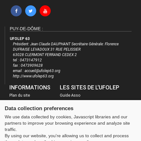
PUY-DE-DÔME :
UFOLEP 63
Président: Jean Claude DAUPHANT Secrétaire Générale: Florence
DUFRAISE LEVADOUX 31 RUE PELISSIER
63028 CLERMONT FERRAND CEDEX 2
tel : 0473147912
fax : 0473909628
email : accueil@ufolep63.org
http://www.ufolep63.org
INFORMATIONS
LES SITES DE L'UFOLEP
Plan du site
Guide Asso
FAQ
Communication Asso
Data collection preferences
Mentions légales
Inscriptions évènements
We use data collected by cookies, Javascript libraries and our
Administration
partners to improve your browsing experience and analyze site
traffic.
By using our website, you're allowing us to collect and process