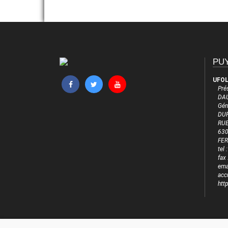
PUY
UFOL
Pré
DAU
Gén
DUF
RUE
63
FE
tel
fax
emai
acc
htt