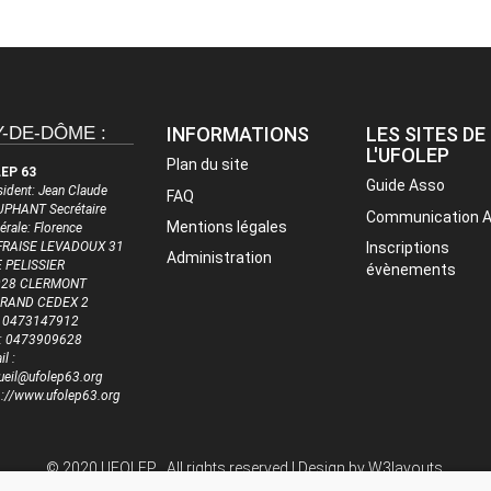
-DE-DÔME :
INFORMATIONS
LES SITES DE
L'UFOLEP
Plan du site
EP 63
Guide Asso
sident: Jean Claude
FAQ
PHANT Secrétaire
Communication 
Mentions légales
érale: Florence
RAISE LEVADOUX 31
Inscriptions
Administration
 PELISSIER
évènements
028 CLERMONT
RRAND CEDEX 2
 : 0473147912
 : 0473909628
l :
ueil@ufolep63.org
p://www.ufolep63.org
© 2020 UFOLEP . All rights reserved | Design by
W3layouts.