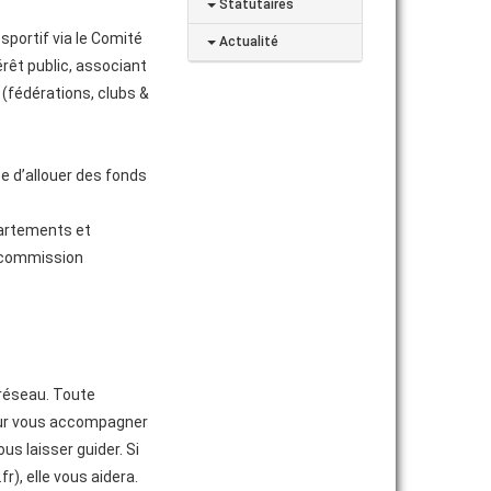
Statutaires
sportif via le Comité
Actualité
rêt public, associant
 (fédérations, clubs &
e d’allouer des fonds
partements et
e commission
 réseau. Toute
pour vous accompagner
us laisser guider. Si
), elle vous aidera.