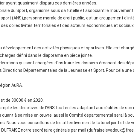
nier ayant quasiment disparu ces dernières années.
ionale du Sport, organisme sous sa tutelle et associant le mouvement 
 sport (ANS),personne morale de droit public, est un groupement d'inté
des collectivités territoriales et des acteurs économiques et sociaux
 au développement des activités physiques et sportives. Elle est chargé
charges défini dans le diaporama en pièce jointe.
édérations qui sont chargées d’instruire les dossiers émanant des dé
 des Directions Départementales de la Jeunesse et Sport. Pour cela un
région AuRA.
est de 30000 € en 2020.
compte les directives de l’ANS tout en les adaptant aux réalités de son
es quant à sa mise en œuvre, aussi le Comité départemental sera là 
 Nous vous conseillons de lire attentivement le tutoriel joint et de vo
 DUFRAISE notre secrétaire générale par mail (dufraiselevadoux@free.fr