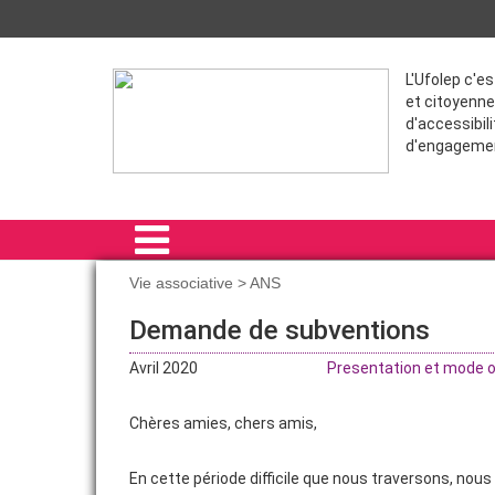
L'Ufolep c'e
et citoyenne
d'accessibili
d'engageme
Vie associative > ANS
ACCUEIL
Demande de subventions
ACTIVITÉS SPORTIVES
Avril 2020
Presentation et mode op
PROJETS
Chères amies, chers amis,
FORMATIONS
En cette période difficile que nous traversons, nou
VIE ASSOCIATIVE