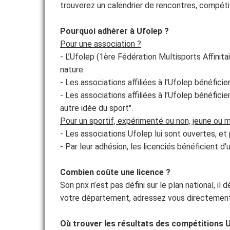
trouverez un calendrier de rencontres, compéti
ADHÉRER
Pourquoi adhérer à Ufolep ?
Pour une association ?
- L’Ufolep (1ère Fédération Multisports Affinita
nature.
- Les associations affiliées à l'Ufolep bénéficie
- Les associations affiliées à l'Ufolep bénéfici
autre idée du sport".
Pour un sportif, expérimenté ou non, jeune ou 
- Les associations Ufolep lui sont ouvertes, et
- Par leur adhésion, les licenciés bénéficient d'u
Combien coûte une licence ?
Son prix n’est pas défini sur le plan national, 
votre département, adressez vous directement
Où trouver les résultats des compétitions 