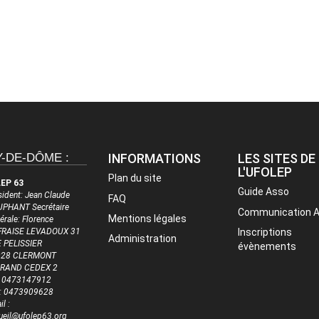
-DE-DÔME :
INFORMATIONS
LES SITES DE
L'UFOLEP
Plan du site
EP 63
Guide Asso
sident: Jean Claude
FAQ
PHANT Secrétaire
Communication 
Mentions légales
érale: Florence
RAISE LEVADOUX 31
Inscriptions
Administration
 PELISSIER
évènements
028 CLERMONT
RRAND CEDEX 2
 : 0473147912
 : 0473909628
l :
ueil@ufolep63.org