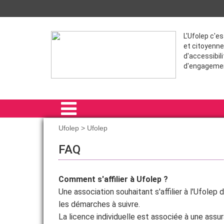
L'Ufolep c'e
et citoyenne
d'accessibili
d'engageme
Ufolep > Ufolep
ACCUEIL
FAQ
ACTIVITÉS SPORTIVES
Comment s'affilier à Ufolep ?
PROJETS
Une association souhaitant s'affilier à l'Ufole
FORMATIONS
les démarches à suivre.
La licence individuelle est associée à une assu
VIE ASSOCIATIVE