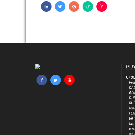
PUY
UFOL
Pré
DAU
Gén
DUF
RUE
63
FE
tel
fax
emai
acc