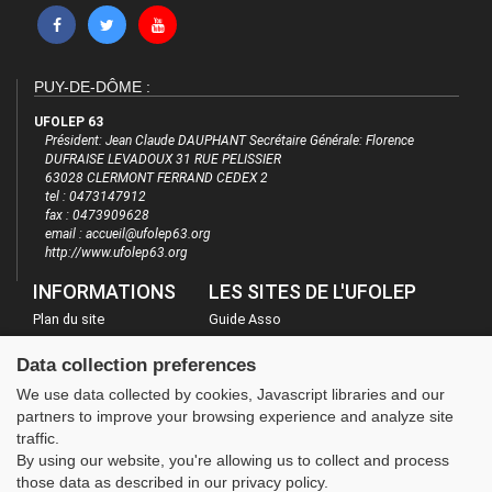
PUY-DE-DÔME :
UFOLEP 63
Président: Jean Claude DAUPHANT Secrétaire Générale: Florence
DUFRAISE LEVADOUX 31 RUE PELISSIER
63028 CLERMONT FERRAND CEDEX 2
tel : 0473147912
fax : 0473909628
email : accueil@ufolep63.org
http://www.ufolep63.org
INFORMATIONS
LES SITES DE L'UFOLEP
Plan du site
Guide Asso
FAQ
Communication Asso
Data collection preferences
Mentions légales
Inscriptions évènements
We use data collected by cookies, Javascript libraries and our
Administration
partners to improve your browsing experience and analyze site
traffic.
By using our website, you're allowing us to collect and process
those data as described in our privacy policy.