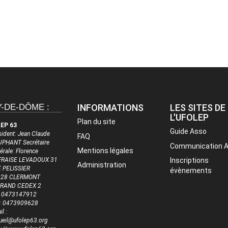
-DE-DÔME :
INFORMATIONS
LES SITES DE
L'UFOLEP
Plan du site
EP 63
Guide Asso
sident: Jean Claude
FAQ
PHANT Secrétaire
Communication 
Mentions légales
érale: Florence
RAISE LEVADOUX 31
Inscriptions
Administration
 PELISSIER
évènements
028 CLERMONT
RRAND CEDEX 2
 : 0473147912
 : 0473909628
l :
ueil@ufolep63.org