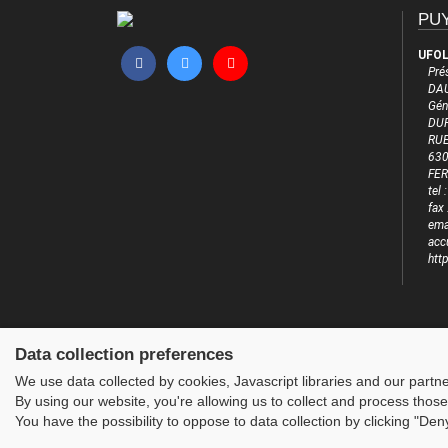
PUY
UFOL
Pré
DAU
Gén
DUF
RUE
63
FE
tel
fax
emai
acc
htt
Data collection preferences
We use data collected by cookies, Javascript libraries and our partn
By using our website, you're allowing us to collect and process those
You have the possibility to oppose to data collection by clicking "De