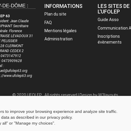
-DE-DÔME :
INFORMATIONS
LES SITES DE
L'UFOLEP
Plan du site
EP 63
Guide Asso
sident: Jean Claude
FAQ
PHANT Secrétaire
Communication 
Mentions légales
érale: Florence
RAISE LEVADOUX 31
Inscriptions
Administration
 PELISSIER
évènements
028 CLERMONT
RRAND CEDEX 2
 : 0473147912
 : 0473909628
l :
ueil@ufolep63.org
p://www.ufolep63.org
© 2020 UFOLEP . All rights reserved | Design by
W3layouts.
ers to improve your browsing experience and analyze site traffic.
 data as described in our privacy policy.
ny all" or "Manage my choices".