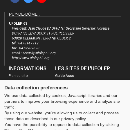
PUY-DE-DÔME :
UFOLEP 63
Président: Jean Claude DAUPHANT Secrétaire Générale: Florence
DUFRAISE LEVADOUX 31 RUE PELISSIER
63028 CLERMONT FERRAND CEDEX 2
tel : 0473147912
fax : 0473909628
email : accueil@ufolep63.org
http://www.ufolep63.org
INFORMATIONS
LES SITES DE L'UFOLEP
Plan du site
Guide Asso
FAQ
Communication Asso
Data collection preferences
Mentions légales
Inscriptions évènements
We use data collected by cookies, Javascript libraries and our
Administration
partners to improve your browsing experience and analyze site
traffic.
By using our website, you're allowing us to collect and process
those data as described in our privacy policy.
You have the possibility to oppose to data collection by clicking