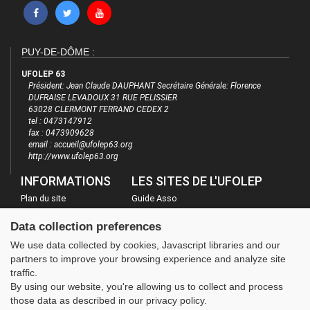
PUY-DE-DÔME :
UFOLEP 63
Président: Jean Claude DAUPHANT Secrétaire Générale: Florence
DUFRAISE LEVADOUX 31 RUE PELISSIER
63028 CLERMONT FERRAND CEDEX 2
tel : 0473147912
fax : 0473909628
email : accueil@ufolep63.org
http://www.ufolep63.org
INFORMATIONS
LES SITES DE L'UFOLEP
Plan du site
Guide Asso
FAQ
Communication Asso
Data collection preferences
Mentions légales
Inscriptions évènements
We use data collected by cookies, Javascript libraries and our
Administration
partners to improve your browsing experience and analyze site
traffic.
By using our website, you're allowing us to collect and process
those data as described in our privacy policy.