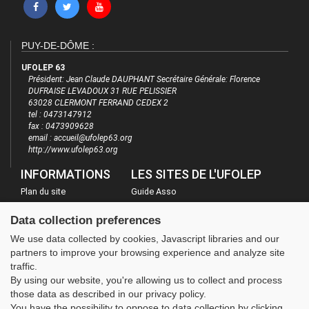
PUY-DE-DÔME :
UFOLEP 63
Président: Jean Claude DAUPHANT Secrétaire Générale: Florence
DUFRAISE LEVADOUX 31 RUE PELISSIER
63028 CLERMONT FERRAND CEDEX 2
tel : 0473147912
fax : 0473909628
email : accueil@ufolep63.org
http://www.ufolep63.org
INFORMATIONS
LES SITES DE L'UFOLEP
Plan du site
Guide Asso
FAQ
Communication Asso
Data collection preferences
Mentions légales
Inscriptions évènements
We use data collected by cookies, Javascript libraries and our
Administration
partners to improve your browsing experience and analyze site
traffic.
By using our website, you're allowing us to collect and process
those data as described in our privacy policy.
You have the possibility to oppose to data collection by clicking