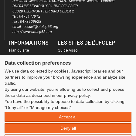
Président: Jean Claude DAUPHANT Secrétaire Générale: Florence
DUFRAISE LEVADOUX 31 RUE PELISSIER
63028 CLERMONT FERRAND CEDEX 2
tel : 0473147912
fax : 0473909628
email : accueil@ufolep63.org
http://www.ufolep63.org
INFORMATIONS
LES SITES DE L'UFOLEP
Plan du site
Guide Asso
FAQ
Communication Asso
Data collection preferences
Mentions légales
Inscriptions évènements
We use data collected by cookies, Javascript libraries and our
Administration
partners to improve your browsing experience and analyze site
traffic.
By using our website, you're allowing us to collect and process
those data as described in our privacy policy.
You have the possibility to oppose to data collection by clicking
"Deny all" or "Manage my choices".
Accept all
Deny all