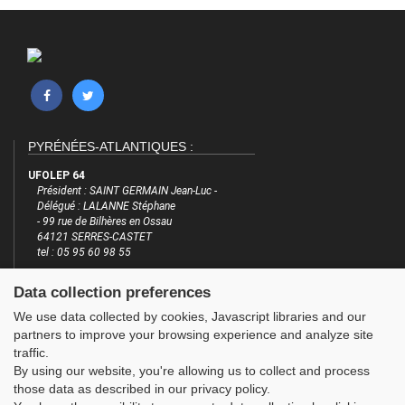
PYRÉNÉES-ATLANTIQUES :
UFOLEP 64
Président : SAINT GERMAIN Jean-Luc -
Délégué : LALANNE Stéphane
- 99 rue de Bilhères en Ossau
64121 SERRES-CASTET
tel : 05 95 60 98 55
email : cd.64@ufolep.org
Data collection preferences
http://www.cd.ufolep.org/pyreneesatlantiques
We use data collected by cookies, Javascript libraries and our
INFORMATIONS
LES SITES DE L'UFOLEP
partners to improve your browsing experience and analyze site
traffic.
Plan du site
Guide Asso
By using our website, you're allowing us to collect and process
FAQ
Communication Asso
those data as described in our privacy policy.
Mentions légales
Inscriptions évènements