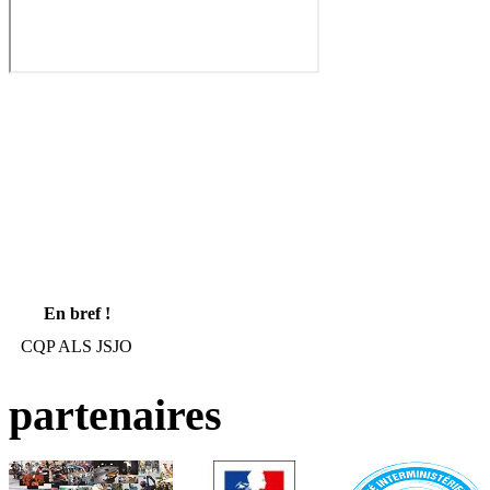
En bref !
CQP ALS JSJO
partenaires