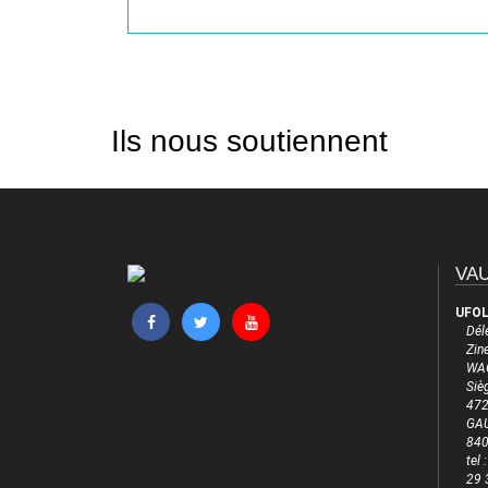
Ils nous soutiennent
VAU
UFOL
Dél
Zine
WAG
Siè
472
GA
84
tel
29 