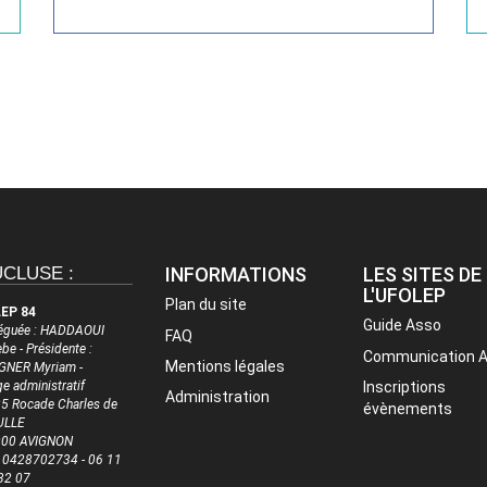
CLUSE :
INFORMATIONS
LES SITES DE
L'UFOLEP
Plan du site
EP 84
Guide Asso
éguée : HADDAOUI
FAQ
be - Présidente :
Communication 
Mentions légales
NER Myriam -
ge administratif
Inscriptions
Administration
5 Rocade Charles de
évènements
ULLE
000 AVIGNON
 : 0428702734 - 06 11
32 07