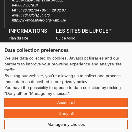
4725 Rocade Charles de GAULLE
84000 AVIGNON
tel : 0428702734 - 06 11 29 32 07
email : cd@ufolep84.org
http://www.cd.ufolep.org/vaucluse
INFORMATIONS
LES SITES DE L'UFOLEP
Plan du site
Guide Asso
FAQ
Communication Asso
Data collection preferences
Mentions légales
Inscriptions évènements
We use data collected by cookies, Javascript libraries and our
Administration
partners to improve your browsing experience and analyze site
traffic.
By using our website, you're allowing us to collect and process
those data as described in our privacy policy.
You have the possibility to oppose to data collection by clicking
"Deny all" or "Manage my choices".
Accept all
Deny all
Manage my choices
© 2020 UFOLEP . All rights reserved | Design by
W3layouts.