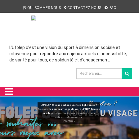
QUI SOMMES NOUS
CONTACTEZ-NOUS
FAQ
L'Ufolep c'est une vision du sport à dimension sociale et
citoyenne pour répondre aux enjeux actuels d'accessibilité,
de santé pour tous, de solidarité et d'engagement.
L’UFOLEP 84 vous souhaite une très belle année !
Découvrez
le nouveau visage de votre UFOLEP 84 avec
un site
pensé pour faciliter vos démarches et vos
recherches d’informations.
UFOLEP84.fr