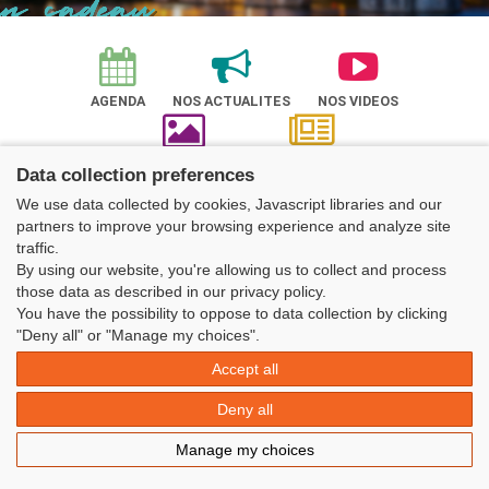
AGENDA
NOS ACTUALITES
NOS VIDEOS
ALBUM PHOTOS
NOTRE REVUE
Data collection preferences
Nos actualités
We use data collected by cookies, Javascript libraries and our
partners to improve your browsing experience and analyze site
traffic.
By using our website, you're allowing us to collect and process
those data as described in our privacy policy.
You have the possibility to oppose to data collection by clicking
Découvrir l'UFOLEP
"Deny all" or "Manage my choices".
Accept all
Deny all
NOS SERVICES
ADHÉRENTS
Manage my choices