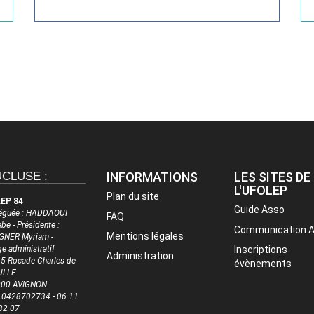
CLUSE :
INFORMATIONS
LES SITES DE
L'UFOLEP
Plan du site
EP 84
Guide Asso
éguée : HADDAOUI
FAQ
be - Présidente :
Communication 
Mentions légales
NER Myriam -
ge administratif
Inscriptions
Administration
5 Rocade Charles de
évènements
ULLE
000 AVIGNON
 : 0428702734 - 06 11
32 07