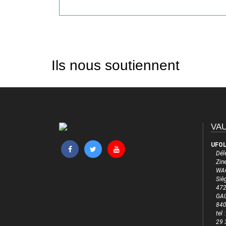
Ils nous soutiennent
VAU
UFOL
Dél
Zine
WAG
Siè
472
GA
84
tel
29 