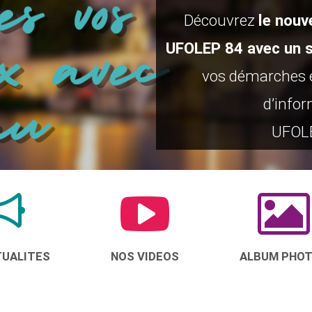
Découvrez
le nouv
UFOLEP 84 avec un s
vos démarches e
d’infor
UFOLE
TUALITES
NOS VIDEOS
ALBUM PHO