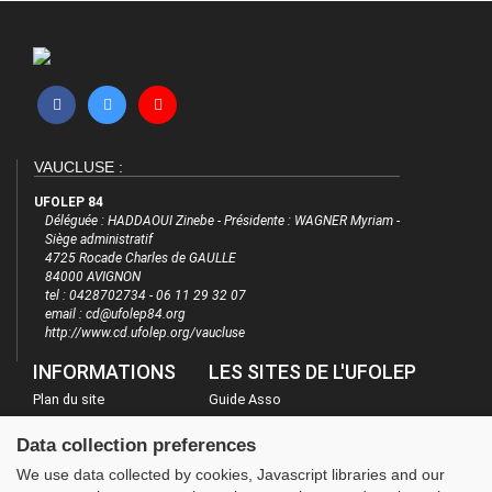
VAUCLUSE :
UFOLEP 84
Déléguée : HADDAOUI Zinebe - Présidente : WAGNER Myriam -
Siège administratif
4725 Rocade Charles de GAULLE
84000 AVIGNON
tel : 0428702734 - 06 11 29 32 07
email : cd@ufolep84.org
http://www.cd.ufolep.org/vaucluse
INFORMATIONS
LES SITES DE L'UFOLEP
Plan du site
Guide Asso
FAQ
Communication Asso
Data collection preferences
Mentions légales
Inscriptions évènements
We use data collected by cookies, Javascript libraries and our
Administration