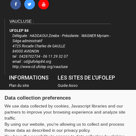
VAUCLUSE :
UFOLEP 84
Déléguée : HADDAOUI Zinebe - Présidente : WAGNER Myriam -
Siège administratif
4725 Rocade Charles de GAULLE
84000 AVIGNON
tel : 0428702734 - 06 11 29 32 07
email : cd@ufolep84.org
http://www.cd.ufolep.org/vaucluse
INFORMATIONS
LES SITES DE L'UFOLEP
Plan du site
Guide Asso
FAQ
Communication Asso
Data collection preferences
Mentions légales
Inscriptions évènements
We use data collected by cookies, Javascript libraries and our
Administration
partners to improve your browsing experience and analyze site
traffic.
By using our website, you're allowing us to collect and process
those data as described in our privacy policy.