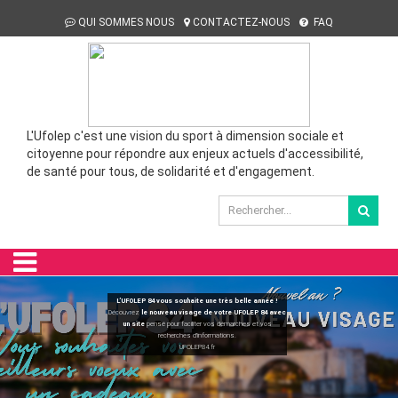
QUI SOMMES NOUS
CONTACTEZ-NOUS
FAQ
L'Ufolep c'est une vision du sport à dimension sociale et
citoyenne pour répondre aux enjeux actuels d'accessibilité,
de santé pour tous, de solidarité et d'engagement.
L’UFOLEP 84 vous souhaite une très belle année !
Découvrez
le nouveau visage de votre UFOLEP 84 avec
un site
pensé pour faciliter vos démarches et vos
recherches d’informations.
UFOLEP84.fr