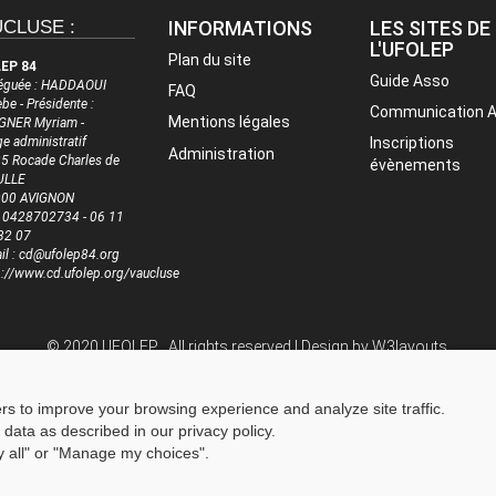
CLUSE :
INFORMATIONS
LES SITES DE
L'UFOLEP
Plan du site
EP 84
Guide Asso
éguée : HADDAOUI
FAQ
be - Présidente :
Communication 
Mentions légales
NER Myriam -
ge administratif
Inscriptions
Administration
5 Rocade Charles de
évènements
ULLE
000 AVIGNON
 : 0428702734 - 06 11
32 07
il : cd@ufolep84.org
p://www.cd.ufolep.org/vaucluse
© 2020 UFOLEP . All rights reserved | Design by
W3layouts.
ers to improve your browsing experience and analyze site traffic.
 data as described in our privacy policy.
ny all" or "Manage my choices".