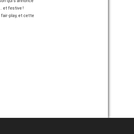
ison qui s’annonce
 et festive !
air-play, et cette