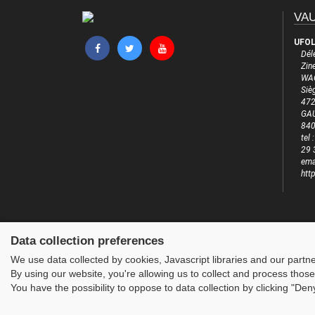
VAU
UFOL
Dél
Zine
WAG
Siè
472
GA
84
tel
29 
ema
htt
Data collection preferences
We use data collected by cookies, Javascript libraries and our partn
By using our website, you're allowing us to collect and process those
You have the possibility to oppose to data collection by clicking "De