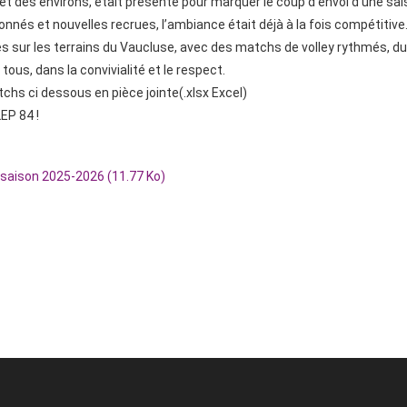
et des environs, était présente pour marquer le coup d’envoi d’une sa
nés et nouvelles recrues, l’ambiance était déjà à la fois compétitive…
sur les terrains du Vaucluse, avec des matchs de volley rythmés, du f
ous, dans la convivialité et le respect.
hs ci dessous en pièce jointe(.xlsx Excel)
EP 84 !
 saison 2025-2026 (11.77 Ko)