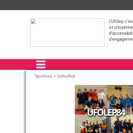
L'Ufolep c'e
et citoyenne
d'accessibili
d'engageme
Sportives > VolleyBall
ACCUEIL
SPORTIVES
FORMATION
VIE ASSOCIATIVE
ADHÉRER